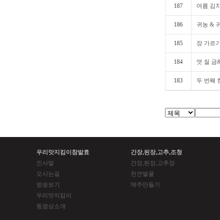
187
여름 김치
186
귀농 & 
185
장 가르
184
엿 질 금
183
두 번째
우리맛지킴이참발효
간장,된장,고추,조청
인사말
간장,된장,고추장
오시는길
천연벌꿀
방송보기
메주만들기
우리맛지킴이
동영상소개