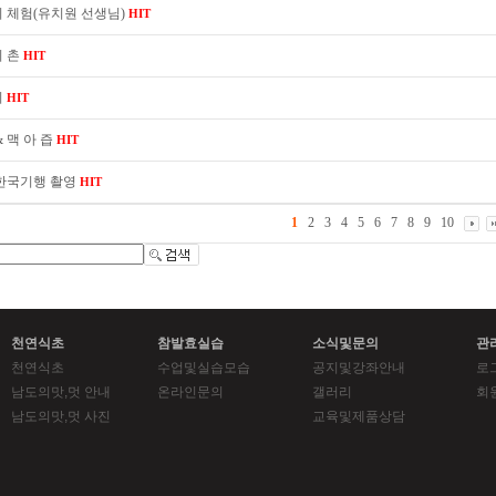
 체험(유치원 선생님)
HIT
귀 촌
HIT
기
HIT
& 맥 아 즙
HIT
 한국기행 촬영
HIT
1
2
3
4
5
6
7
8
9
10
천연식초
참발효실습
소식및문의
관
천연식초
수업및실습모습
공지및강좌안내
로
남도의맛,멋 안내
온라인문의
갤러리
회
남도의맛,멋 사진
교육및제품상담