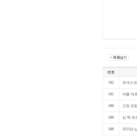
번호
192
유네스코 
191
여름 약
190
간장 포
189
삼 백 초
188
2023년