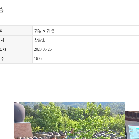
목
귀농 & 귀 촌
성자
참발효
일자
2023-05-26
회수
1605