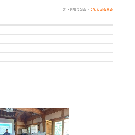
홈 > 참발효실습 >
수업및실습모습