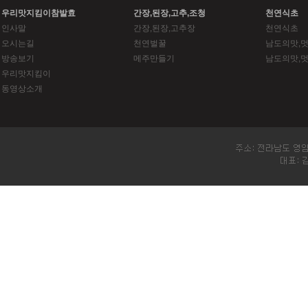
우리맛지킴이참발효
간장,된장,고추,조청
천연식초
인사말
간장,된장,고추장
천연식초
오시는길
천연벌꿀
남도의맛,멋
방송보기
메주만들기
남도의맛,멋
우리맛지킴이
동영상소개