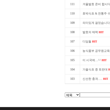
111
겨울발효 준비 합시다
110
호박식초 & 전통주 
109
의미있게 걸었습니다
108
발효의 매력
HIT
107
디딤돌
HIT
106
농식품부 공무원교육
105
이 시국에....^^
HIT
104
가을식초 중 토란대
H
103
신선한 충격......
HIT