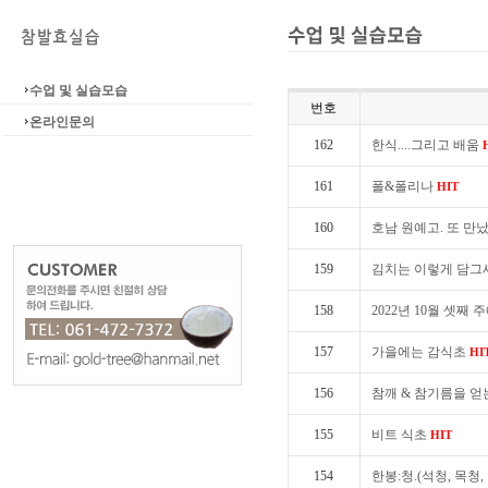
수업 및 실습모습
번호
온라인문의
162
한식....그리고 배움
161
폴&폴리나
HIT
160
호남 원예고. 또 만
159
김치는 이렇게 담그
158
2022년 10월 셋째 
157
가을에는 감식초
HI
156
참깨 & 참기름을 얻
155
비트 식초
HIT
154
한봉:청.(석청, 목청,