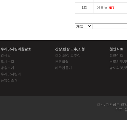
153
여름 날
HIT
우리맛지킴이참발효
간장,된장,고추,조청
천연식초
인사말
간장,된장,고추장
천연식초
오시는길
천연벌꿀
남도의맛,멋
방송보기
메주만들기
남도의맛,멋
우리맛지킴이
동영상소개