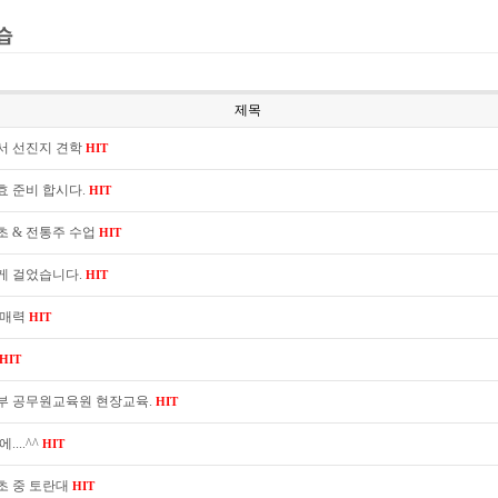
제목
서 선진지 견학
HIT
 준비 합시다.
HIT
 & 전통주 수업
HIT
게 걸었습니다.
HIT
 매력
HIT
HIT
부 공무원교육원 현장교육.
HIT
....^^
HIT
초 중 토란대
HIT