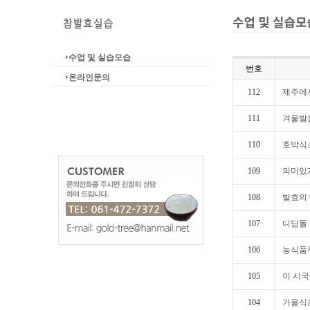
수업 및 실습모습
번호
온라인문의
112
제주에
111
겨울발효
110
호박식초
109
의미있
108
발효의
107
디딤돌
106
농식품
105
이 시국에
104
가을식